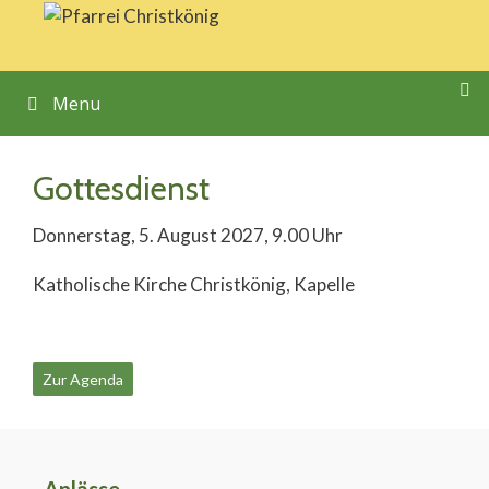
Springe
zum
Inhalt
Menu
Gottesdienst
Donnerstag, 5. August 2027, 9.00 Uhr
Katholische Kirche Christkönig, Kapelle
Zur Agenda
Anlässe