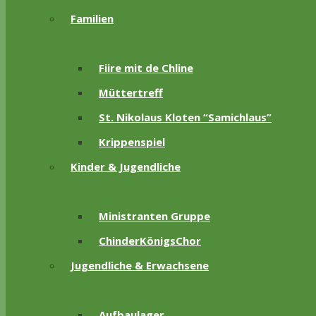
Familien
Fiire mit de Chline
Müttertreff
St. Nikolaus Kloten “Samichlaus”
Krippenspiel
Kinder & Jugendliche
Ministranten Gruppe
ChinderKönigsChor
Jugendliche & Erwachsene
Aufbaulager