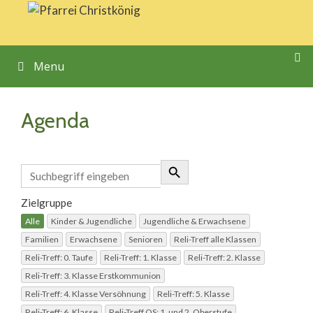
Springe
zum
Inhalt
Menu
Agenda
Zielgruppe
Alle
Kinder & Jugendliche
Jugendliche & Erwachsene
Familien
Erwachsene
Senioren
Reli-Treff alle Klassen
Reli-Treff: 0. Taufe
Reli-Treff: 1. Klasse
Reli-Treff: 2. Klasse
Reli-Treff: 3. Klasse Erstkommunion
Reli-Treff: 4. Klasse Versöhnung
Reli-Treff: 5. Klasse
Reli-Treff: 6. Klasse
Reli-Treff OS: 1. und 2. Oberstufe