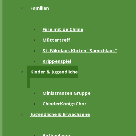
Familien
Fiire mit de Chline
Müttertreff
St. Nikolaus Kloten “Samichlaus”
Krippenspiel
Kinder & Jugendliche
Ministranten Gruppe
ChinderKönigsChor
Jugendliche & Erwachsene
Aufbaulager