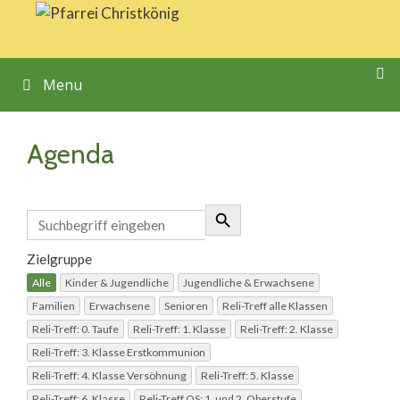
Springe
zum
Inhalt
Menu
Agenda
Zielgruppe
Alle
Kinder & Jugendliche
Jugendliche & Erwachsene
Familien
Erwachsene
Senioren
Reli-Treff alle Klassen
Reli-Treff: 0. Taufe
Reli-Treff: 1. Klasse
Reli-Treff: 2. Klasse
Reli-Treff: 3. Klasse Erstkommunion
Reli-Treff: 4. Klasse Versöhnung
Reli-Treff: 5. Klasse
Reli-Treff: 6. Klasse
Reli-Treff OS: 1. und 2. Oberstufe