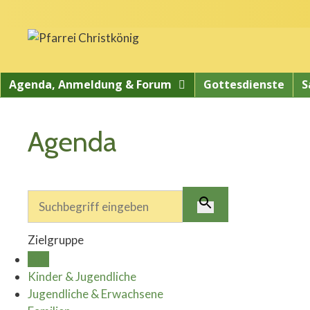
Springe
zum
Inhalt
Agenda, Anmeldung & Forum
Gottesdienste
S
Agenda
Zielgruppe
Alle
Kinder & Jugendliche
Jugendliche & Erwachsene